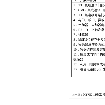
（二）数字部分
1．TTL集成逻辑门
2．CMOS集成逻辑
3．TTL集电极开路
4．与门、或门、异
5．半加器、全加器电
6．RS、D、JK触发
7．计算器
8．MSI移位寄存器
9．译码器及变换方式
10．数据选择器及逻
11．用集成与非门构
振荡器
12．利用门电路构成
13．组合电路的设计
上一篇：
MYMD-13电工