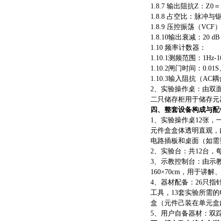
1.8.7 输出阻抗Z：Z0＝5
1.8.8 占空比：脉冲
1.8.9 压控振荡（V
1.8.10输出衰减：20 
1.10 频率计数器：
1.10.1测频范围：1Hz
1.10.2闸门时间：0.01S
1.10.3输入阻抗（A
2、实验操作桌：由双面
二只储存柜用于储存元
四、整套设备构成与配
1、实验操作桌12张，
元件盒盒体透明直观，
电路插板和桌面（如需
2、实验台：共12台，
3、示教控制台：由示
160×70cm，用于讲解
4、器材配备：26只指
工具，13套实验所需
盒（元件己装在单元盒
5、用户自备器材：双