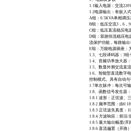
1.1输入电源：交流2
1.2电源输出：有嵌
A组：0.5KVA单相调
B组：低压交流3，6，9
C组：低压直流稳压电源，
D组：双路恒流稳压电源
流保护功能，每路输出有
E组：万能电源插座：
1.3、七段译码器：3
1.4、音频功率放大
1.5、数显外测交流直流
1.6、智能型直流数字
控制模式。具有自动与手
1.7单次脉冲：每次可
1.8、函数信号发生器
1.8.1 波形：正弦
1.8.2 频率范围：由0
1.8.3 正弦波失真度：10
1.8.4 方波响应：前沿/
1.8.5 最大输出幅度(开路
1.8.6 直流偏置（开路