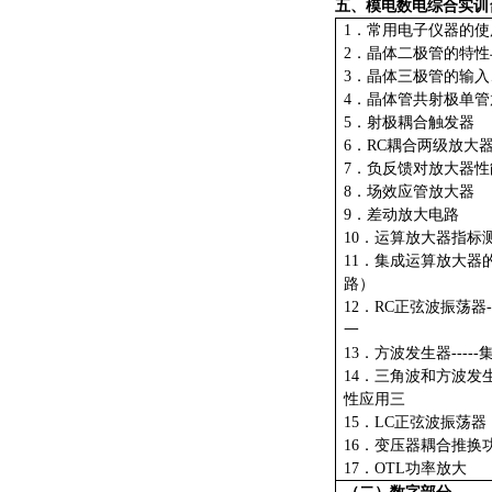
五、
模电数电
综合
实训
1．常用电子仪器的使
2．晶体二极管的特性
3．晶体三极管的输
4．晶体管共射极单管
5．射极耦合触发器
6．RC耦合两级放大
7．负反馈对放大器性
8．场效应管放大器
9．差动放大电路
10．运算放大器指标
11．集成运算放大器
路）
12．RC正弦波振荡
一
13．方波发生器---
14．三角波和方波发生
性应用三
15．LC正弦波振荡器
16．变压器耦合推换
17．OTL功率放大