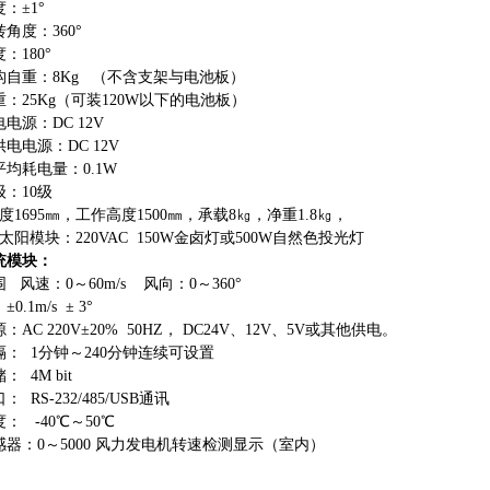
度
：
±1°
转角度
：
360°
度
：
180°
构自重
：
8Kg
（不含支架与电池板）
重
：
25K
g
（可
装
120
W
以下的电池板）
电电源
：
DC 12V
供电电源
：
DC 12V
平均耗电量
：
0.1W
级
：
1
0
级
度
169
5
㎜，工作高
度
150
0
㎜，承
载
8
㎏，净
重
1.
8
㎏，
太阳模块
：
220VAC 150
W
金卤灯
或
500
W
自然色投光灯
统模块
：
围
风速
：
0
～
60m/s
风向
：
0
～
360°
.1m/s ± 3°
源
：
AC 220V±20% 50H
Z
，
DC24
V
、
12
V
、
5
V
或其他供电。
隔
：
1
分钟
～
24
0
分钟连续可设置
储
：
4M bit
口
：
RS-232/485/US
B
通讯
度
：
-4
0
℃
～
5
0
℃
感器
：
0
～
5000
风力发电机转速检测显示（室内）