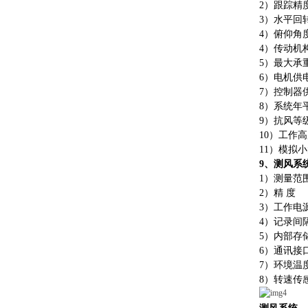
2
）
跟踪精
3
）
水平回
4
）
俯仰角
4
）
传动机
5
）
最大承
6
）
电机供
7
）
控制器
8
）
系统年
9
）
抗风等
1
0
）
工作高
1
1
）
模拟小
9
、测风系
1
）
测量范
2
）
精
度
±0
3
）
工作电
4
）
记录间
5
）
内部存
6
）
通讯接
7
）
环境温
8
）
转速传