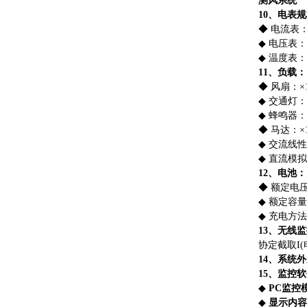
测风系统
1
0
、电表规
◆
电流表
◆
电压表
：
◆
温度表
：
1
1
、负载：
◆
风扇
：
×
◆
交通灯
：
◆
蜂鸣器
：
◆
马达
：
×
◆
交流线性
◆
直流模拟
1
2
、电池：
◆
额定电
◆
额定容量
◆
充电方法
1
3
、无线监
协定截
取
I
(
1
4
、系统外
1
5
、监控软
◆
P
C
监控
◆
显示内容