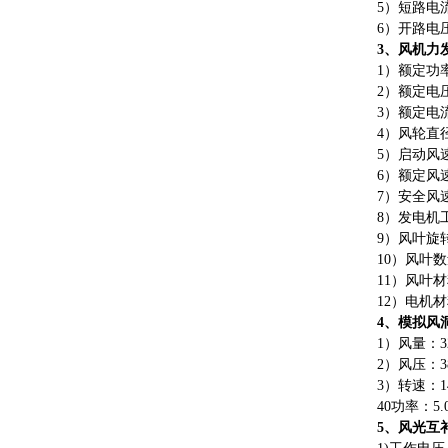
5
）
短路电
6
）
开路电
3
、风机力
1
）
额定功
2
）
额定电
3
）
额定电
4
）
风轮直
5
）
启动风
6
）
额定风
7
）
安全风
8
）
发电机
9
）
风叶旋
1
0
）
风叶数
1
1
）
风叶材
1
2
）
电机材
4
、模拟风
1
）
风量
：
3
2
）
风压
：
3
3
）
转速
：
1
40
功率
：
5
5
、风光互