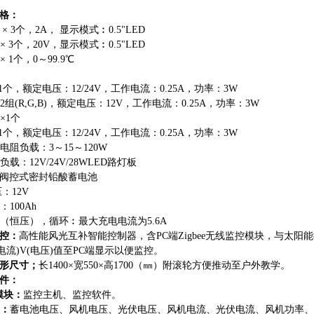
格
：
：
×
3
个
，
2
A
，
显示模
式
︰
0.
5
"
LED
×
3
个
，
20
V
，显示模
式
︰
0.
5
"
LED
×
1
个
，
0
～
99.
9
℃
1
个，额定电压
：
12/24
V
，工作电流
：
0.25
A
，功率
：
3W
2
组
(R,G,B
)
，额定电压
：
12
V
，工作电流
：
0.25
A
，功率
：
3W
×
1
个
1
个，额定电压
：
12/24
V
，工作电流
：
0.25
A
，功率
：
3W
电阻负载
：
3
～
1
5
～
120W
负载
：
12V/24V/28WLE
D
路灯板
阀控式密封铅酸蓄电池
压
：
12V
：
100Ah
（恒压），循
环
︰
最大充电电流
为
5.6A
控：
高性能风光互补智能控制器，
含
P
C
端
Zigbe
e
无线监控模块，与太阳能
电
流
)V
(
电
压
)
值
至
P
C
端显示以便监控。
形尺寸；
长
1400
×
宽
550
×
高
170
0
（㎜）附滚轮方便推动至户外教学。
件
：
模块：
监控主机、监控软件。
：
蓄电池电压、风机电压、光伏电压、风机电流、光伏电流、风机功率