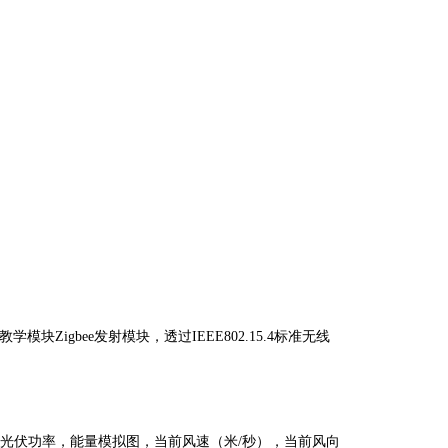
教学模
块
Zigbe
e
发射模块，透
过
IEEE802.15.
4
标准无线
、光伏功率，能量模拟图，当前风速（
米
/
秒），当前风向