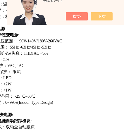
：温
度
-2
0
℃
～
5
0
℃
度
：
﹤
9
0
﹪
（
2
5
℃
）
能：极性反接、短路、过热、过载保护
电源
步逆变电源
:
电压范围
：
90V-140V/180V-260VAC
范围
：
55Hz~63Hz/45Hz~53Hz
总谐波失真
：
THDIAC <5%
：
<1%
护
：
VAC;f AC
保护
：
限流
：
LED
：
<2W
：
<1W
度范围
：
-25
℃
~6
0
℃
度
：
0~99%(Indoor Type Design)
变电源
:
电池自动跟踪模块
:
式：双轴全自动跟踪