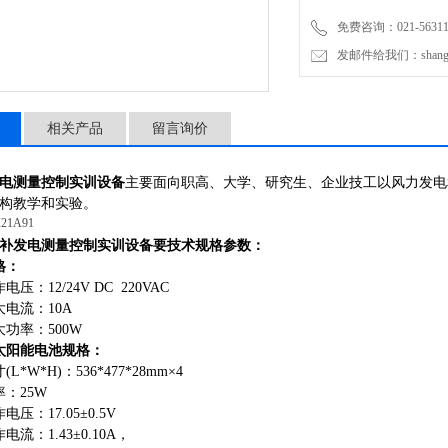
免费咨询：021-56311
发邮件给我们：shanghai
相关产品
留言询价
电测量控制实训设备
主要面向职高、大学、研究生、企业技工以风力发电
构教学和实验
。
补发电测量控制实训设备
要技术规格参数
：
格
：
作电压
：
12/24V DC 220VAC
大电流
：
10A
大功率
：
500W
太阳能电池规格
：
寸
(L*W*H
)
：
536*477*28mm×4
率
：
25W
作电压
：
17.05±0.5V
作电流
：
1.43±0.10
A
，