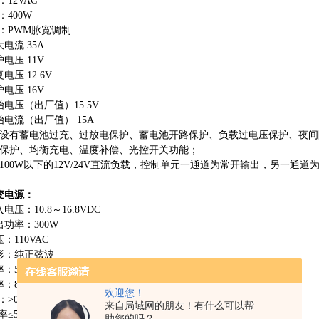
：
12VAC
：
400W
：
PW
M
脉宽调制
大电
流
35A
护电
压
11V
复电
压
12.6V
护电
压
16V
始电压（出厂值
）
15.5V
始电流（出厂值
）
15A
设有蓄电池过充、过放电保护、蓄电池开路保护、负载过电压保护、夜间
保护、均衡充电、温度补偿、光控开关功能；
100
W
以下
的
12V/24
V
直流负载，控制单元一通道为常开输出，另一通道
变电源
：
入电压
：
10.
8
～
16.8VDC
出功率
：
300W
压
：
110VAC
形：纯正弦波
率
：
50Hz
率
：
85%
欢迎您！
：
>0.88
来自局域网的朋友！有什么可以帮
率
≤
5%
助您的吗？