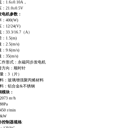
流
：
1.6±0.10
A
，
压
：
21.0±0.5V
发电机参数
：
率
：
400(W)
压
：
12/24(V)
流
：
33.3/16.
7
（
A
）
径
：
1.5(m)
速
：
2.5(m/s)
速
：
9.6(m/s)
速
：
35(m/s)
工作形式：永磁同步发电机
转方向：顺时针
量
：
3
（片）
料：玻璃增强聚丙烯材料
料：铝合
金
&
不锈钢
洞模块
：
2073 m
/h
з
88Pa
450 r/min
.0kW
补控制器规格
: