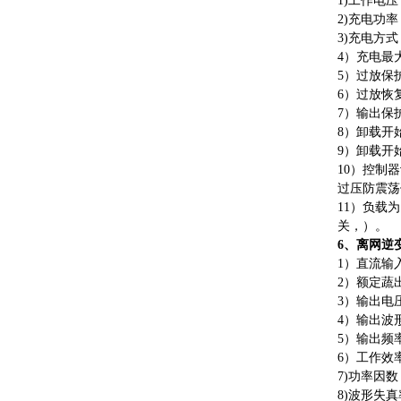
1)
工作电压
2)
充电功率
3)
充电方式
4
）
充电最
5
）
过放保
6
）
过放恢
7
）
输出保
8
）
卸载开
9
）
卸载开
1
0
）
控制器
过压防震荡
1
1
）
负载
为
关，）。
6
、离网逆
1
）
直流输
2
）
额定蔬
3
）
输出电
4
）
输出波
5
）
输出频
6
）
工作效
7)
功率因数
8)
波形失真