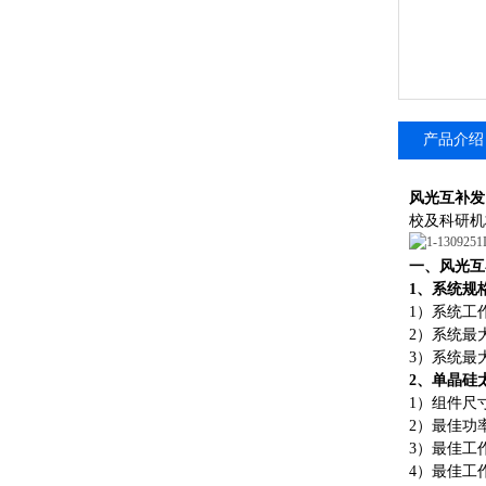
产品介绍
风光互补发
校及科研机
一
、
风光互
1
、系统规
1
）
系统工
2
）
系统最
3
）
系统最
2
、单晶硅
1
）
组件尺
2
）
最佳功
3
）
最佳工
4
）
最佳工