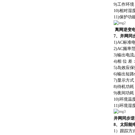
9)
工作环境
10)
相对湿
11)
保护功
离网逆变
7
、并网同
1)
AC
标准
2)
AC
频率
3)
输出电流
4)
相
位
差
5)
岛效应保
6)
输出短路
7)
显示方式
8)
待机功耗
9)
夜间功耗
10)
环境温
11)
环境湿
并网同步逆
8
、太阳能
1
）
跟踪方