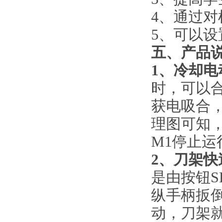
4、通过
5、可以
五
、产品
1、冷却电
时，可以
获电吸合
理图可知
M1停止运
2、刀架
是由按钮S
纵手柄扳倒
动，刀架