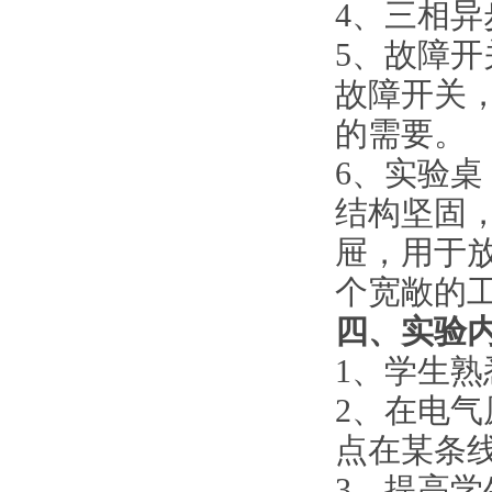
4、三相
5、故障开
故障开关
的需要。
6、实验
结构坚固
屉，用于
个宽敞的
四、
实验
1、学生
2、在电
点在某条
3、提高