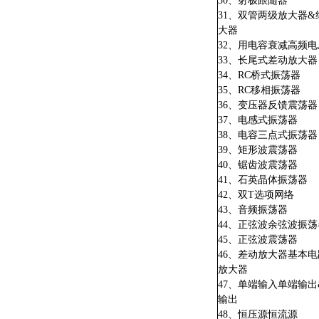
30、射极跟随器
31、双管两级放大器
大器
32、用电容衰减高频电
33、长尾式差动放大器
34、RC桥式振荡器
35、RC移相振荡器
36、变压器反馈震荡器
37、电感式振荡器
38、电容三点式振荡器
39、矩形波震荡器
40、锯齿波震荡器
41、石英晶体振荡器
42、双T选项网络
43、音频振荡器
44、正弦波余弦波振荡
45、正弦波震荡器
46、差动放大器基本电
放大器
47、单端输入单端输
输出
48、恒压源恒流源