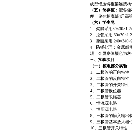
成型铝压铸框架连接构
（五）储存柜：
配备储
便；储存柜底部
4只高
（六）学生凳
1．凳腿采用30×30×1.
2．拉管采用 30×30×1
3．凳面采用 240×
4．防锈处理：金属部
观，金属桌体颜色为灰
三、实验项目
（一）模电部分实验
1、二极管的正向特性
2、二极管的反向特性
3、二极管的开关特性
4、二极管嵌位器
5、二极管限幅器
6、恒流源电路
7、恒压源电路
8、三极管的输入输出
9、三极管基本放大器
10、三极管开关特性