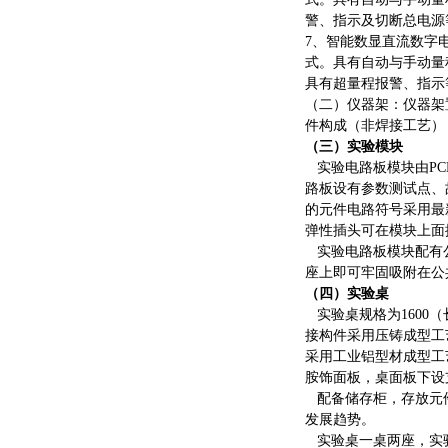
警、指示及切断总电源
7、智能数显直流数字
式。具有自动与手动量程，
具有超量程报警、指示
（二）仪器架：仪器架
件构成（非焊接工艺）
（三）实验模块
实验电路板模块由
P
路板设有参数测试点、
的元件电路符号采用最
弹性插头可在模块上面
实验电路板模块配有公
座上即可牢固吸附在公
（四）实验桌
实验桌规格为
160
接构件采用压铸成型工
采用工业铝型材成型工艺
胺饰面板，桌面板下设支
配备储存柜，存放元
发展趋势。
实验桌一桌两座，实验