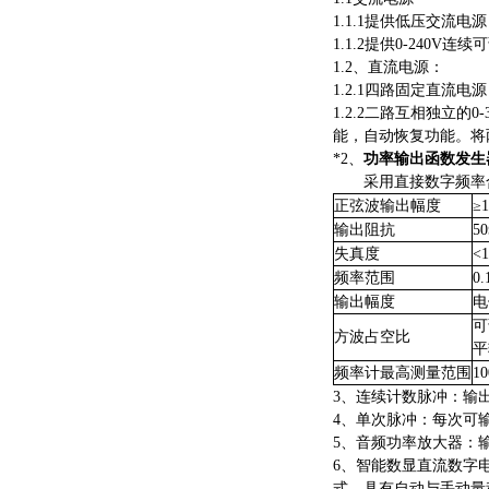
1.1.1提供低压交流电
1.1.2提供0-240
1.2、直流电源：
1.2.1四路固定直流电
1.2.2二路互相独立
能，自动恢复功能。将两
*2、
功率输出函数发生
采用直接数字频率
正弦波输出幅度
≥
输出阻抗
5
失真度
<
频率范围
0
输出幅度
电
可
方波占空比
平
频率计最高测量范围
1
3、
连续计数脉冲：输
4、单次脉冲：每次可
5、音频功率放大器：
6、智能数显直流数字
式。具有自动与手动量程