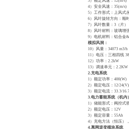
3）额定风速：12(m/s)
4）安全风速：35(m/s)
5）工作形式：上风式
6）风叶旋转方向：顺
7）风叶数量：3（片
8）风叶材料：玻璃增
9）电机材料：铝合金
模拟风洞：
10）风量：34073 m3/h，
11）电压：三相四线 38
12）功率：2.2kW
13）调速单元：2.2KW
2.充电系统
1）额定功率：400(W)
2）额定电压：12/24(V)
3）额定电流：33.3/16
3.电力蓄能系统（机内
1）储能形式：阀控式
2）额定电压：12V
3）额定容量：55Ah
4）充电方法（恒压），
4.离网逆变模块系统