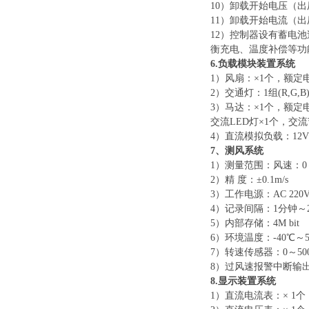
10）卸载开始电压（出
11）卸载开始电流（出厂
12）控制器设有蓄电
衡充电、温度补偿等功
6.负载模块装置系统
1）风扇：×1个，额定电
2）交通灯：1组(R,G,
3）马达：×1个，额定电压
交流
LED灯×1个，交流
4）直流模拟负载：12V
7
、测风系统
1）测量范围：风速：0～
2）精 度：±0.1m/s
3）工作电源：AC 220V
4）记录间隔：1分钟～
5）内部存储：4M bit
6）环境温度：-40℃～
7）转速传感器：0～5
8）过风速报警中断输
8
.显示装置系统
1）直流电流表：× 1个，