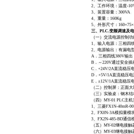
2、工作环境：温度-10
3、装置容量：300VA
4、重量：160Kg
5、外形尺寸：160×75×1
三、
PLC.变频调速及
（一）交流电源控制功
1、输入电源：三相四
2、电源输出：有漏电
A．三相四线380V输
B．～220V通过安全
C．+24V/2A直流稳
D．+5V/1A直流稳压
E．±12V/1A直流
（二）控制屏：正面大
（三）实验桌：钢木结
（四）
MY-01 PLC
1、三菱FX1N-40mR
2、FX0N-3A模拟
3、FX2N-485-BD
（五）
MY-02继电接
（六）
MY-03继电接