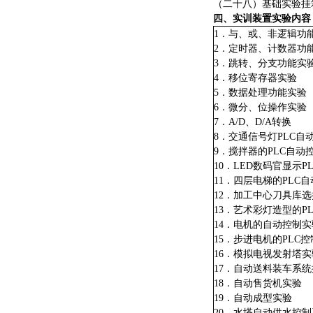
（二十八）基础实验挂
四、实训装置实验内容
1．与、或、非逻辑功
2．定时器、计数器功
3．跳转、分支功能实
4．移位寄存器实验
5．数据处理功能实验
6．微分、位操作实验
7．A/D、D/A转换
8．交通信号灯PLC自
9．搅拌器的PLC自动
10．LED数码官显示P
11．四层电梯的PLC
12．加工中心刀具库
13．艺术彩灯造型的P
14．电机的自动控制实
15．步进电机的PLC控
16．模拟电视发射塔
17．自动送料装车系
18．自动售货机实验
19．自动成型实验
20．水塔自动供水控