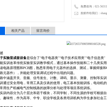
免费咨询：021-56311
发邮件给我们：shanghai
相关产品
留言询价
述
子实验室成套设备
是
综合了
“电子电器类"“电子技术应用类"“电子信息
能实训改革传统实验室实训教学模式，通过基本操作技能和二十几类实用
读电路原理图和PCB图，熟悉常用电子元器件的选择、测试，掌握焊接
路元器件），并能处理安装调试过程中出现的问题。
路中涵盖开关、音频、信号发生、计数、译码、显示、测量、控制等实训
训通过安全用电，常用工具及仪表的使用，电工基本技能训练，电动机的
常用生产机械电气控制线路的故障分析与处理等项目系统训练
。
实训内容分为几个层次和若干模块，不同学制，不同生源的学校可根据自
、趣味性，作为高等、中专、职业学校及各类培训机构为学生参加社会工