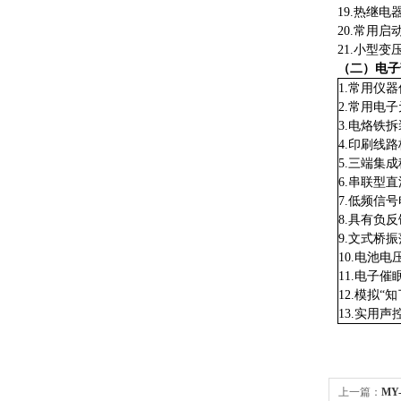
19.热继
20.常
21.小
（二）电子
1.常用仪
2.常用电
3.电烙铁
4.印刷线
5.三端集
6.串联型
7.低频信
8.具有负
9.文式桥
10.电池
11.电子
12.模拟
13.实用
上一篇：
MY