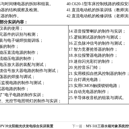
电器与时间继电器的拆卸和组装。 40.C620-1型车床控制线路的模拟安
用启动器的结构观察及检测。 41.直流电动机的拆装训练（教师演
型变压器的制作。 42.直流电动机的检修训练（老师演
部分实训内容：
器仪表的使用；
14.语音报警喇叭的制作与实训；
子元器件的识别与检测；
15.逻辑测试器的制作与测试；
拆装与电子锡焊技能训练；
16.正负脉冲信号的制作与测试；
路板的制作；
17.智力竞赛抢答器的制作；
成稳压直流电源的制作；
18.水位报警器电路的制作；
直流稳压电源的制作；
19.迷你闪光彩灯的制作；
号电压放大器的装配与测试；
20.光控音乐门铃；
反馈信号放大器电路的制作与测试；
21.实用模拟自然风控制器的制作
振荡器的焊接与调试；
22.台灯调光电路；
电压监视电路的制作与测试；
23.实用CMOS触摸锁钥电路；
催眠器电路的制作；
24.自动充电器的制作；
“知了"电子电路的制作实训；
25.半导体收音机的组装与调试。
声控、光控节电照明灯的制作与实训；
-PV39太阳能光伏发电综合实训装置
下一篇：
MY-511三容水箱对象系统