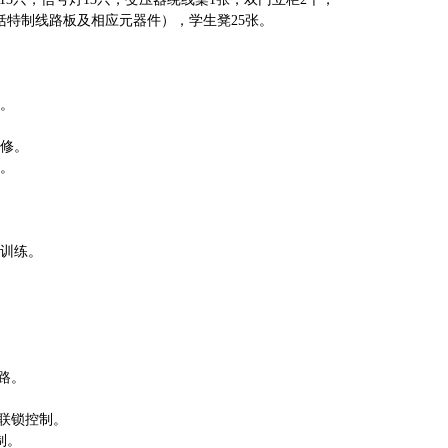
包括特制线路板及相应元器件），学生凳25张。
。
修。
。
训练。
路。
联锁控制。
制。