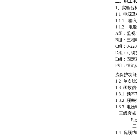
二、
电工电
1、实验台
1.1 电源
1.1.1
1.1.2
A组：监视
B组：三相
C组：0-
D组：可调
E组：固定
F组：恒流
流保护功能
1.2 单
1.3 函
1.3.1 频
1.3.2 
1.3.3 电
三级衰减：0
矩
三角
1.4 音