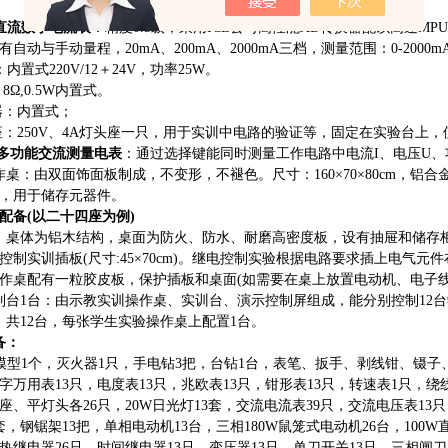
直流数字电流表
：精度
0.5级，采用ICL公司高性能AD转换器配以高速
有自动与手动量程，20mA、200mA、2000mA三档，测量范围：0-20
：内置式220V/12＋24V，功率25W。
8Ω,0.5W内置式。
鸣器：内置式；
头座：250V、4A灯头座一只，用于实训中电路的验证等，固定在实验台上
多功能交流测量电表
：通过选择键能同时测量工作电路中电流
I、电压U
作桌：由双面饰面板制成，不变形，不褪色。尺寸：160×70×80cm，
，用于储存元器件。
配备
(以二十四座为例)
：桌体为铝木结构，桌面为防火、防水、耐磨高密度板，设有抽屉和储存
控制实训插板(尺寸:45×70cm)。继电控制实验根据电路要求插上电气
作桌配有一粒胶皮板，保护插板和桌面(如需要在桌上放置电动机、电子线
制台1台：由示教实训操作桌、实训台、演示控制屏组成，能分别控制12台学
，共12台，每张学生实验操作桌上配置1台。
备：
型1个，灭火器1只，手电钻3把，台钻1台，表笔、扳手、剥线钳、镊子、尖
数字万用表13只，电度表13只，兆欧表13只，钳形表13只，转速表1只，绕
座、平灯头各26只，20W日光灯13套，交流电流表39只，交流电压表13
套，钢锯架13把，单相电动机13台，三相180W鼠笼式电动机26台，100W
，热继电器26只，时间继电器13只，变压器13只，单刀开关13只，三相闸