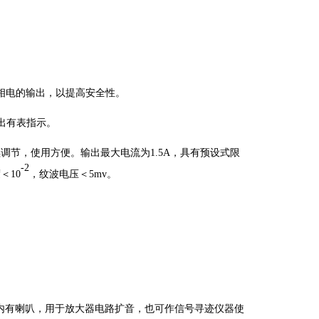
相电的输出，以提高安全性。
输出有表指示。
调节，使用方便。输出最大电流为1.5A，具有预设式限
-2
度＜
10
，纹波电压＜
5mv。
调，内有喇叭，用于放大器电路扩音，也可作信号寻迹仪器使