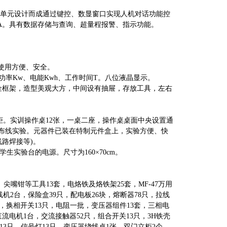
MPU单元设计而成通过键控、数显窗口实现人机对话功能控
00mA。具有数据存储与查询、超量程报警、指示功能。
，使用方便、安全。
、功率Kw、电能Kwh、工作时间T。八位液晶显示。
铝合金框架，造型美观大方，中间设有抽屉，存放工具，左右
柜。
实训操作桌
12张，一桌二座，操作桌桌面中央设置通
元件布线实验。元器件已装在特制元件盒上，实验方便、快
路焊接等)。
生实验台的电源。尺寸为160×70cm。
嘴钳等工具13套，电烙铁及烙铁架25套，MF-47万用
线机2台，保险盒39只，配电板26块，熔断器78只，拉线
只，换相开关13只，电阻一批，变压器组件13套，三相电
直流电机1台，交流接触器52只，组合开关13只，3H铁壳
刀13只，信号灯13只，变压器绕线桌1张，双门立柜2个，