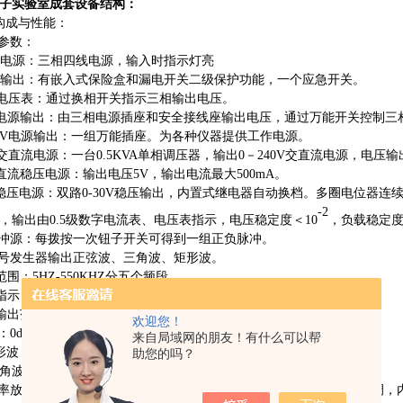
子实验室成套设备
结构：
构成与性能：
及参数：
 输入电源：三相四线电源，输入时指示灯亮
 电源输出：有嵌入式保险盒和漏电开关二级保护功能，一个应急开关。
电压表：通过换相开关指示三相输出电压。
电源输出：由三相电源插座和安全接线座输出电压，通过万能开关控制三
220V电源输出：一组万能插座。为各种仪器提供工作电源。
交直流电源：一台0.5KVA单相调压器，输出0－240V交直流电源，电压
直流稳压电源：输出电压5V，输出电流最大500mA。
稳压电源：双路0-30V稳压输出，内置式继电器自动换档。多圈电位器连续
-2
，输出由0.5级数字电流表、电压表指示，电压稳定度＜10
，负载稳定
次脉冲源：每拨按一次钮子开关可得到一组正负脉冲。
数信号发生器输出正弦波、三角波、矩形波。
率范围：5HZ-550KHZ分五个频段
频率指示：由HZ表直接读出
压输出范围：正弦波：5HZ-250KHZ>4.5V、250KHZ-550KHZ>3.5V
欢迎您！
db、20db、40db具有连续细调功能。
来自局域网的朋友！有什么可以帮
形波：
5HZ-250KHZ>4.5V、250KHZ-550KHZ>3.5V，幅度连续可调
助您的吗？
波：
5HZ-550KHZ>１V
频功率放大器：输入音频电压不低于10mv，输出功率不小于1W，音量可