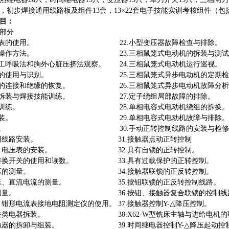
片，初步焊接通用线路板及组件13套，13×22套电子技能实训考核组件（
目：
部分
压验电表的使用。 22.小型变压器故障检查与排除。
火器的操作方法。 23.三相鼠笼式电动机的拆装与测试
人工呼吸法和胸外心脏压挤法观察。 24.三相鼠笼式电动机运行巡视。
工具的使用与识别。 25.三相鼠笼式异步电动机的定期检
导线的连接和绝缘的恢复。 26.三相鼠笼式异步电动机故障分析
铁的拆装与焊接技能训练。 27.定子绕组局部故障的排除。
工识图训练。 28.单相电容式电动机绕组的拆换。
电板安装。 29.单相电容式电动机故障与排除。
内配线。 30.手动正转控制线路的安装与检修
室内照明线路安装。 31.接触器点动正转控制
流表、电压表的安装。 32.具有自锁的正转控制。
用表转换开关的使用和读数。 33.具有过载保护的正转控制。
交流电压的测量。 34.接触器联锁的正反转控制。
流电压、直流电流的测量。 35.按钮联锁的正反转控制线路。
电阻的测量。 36.按钮、接触器复合联锁的控制线
表、钳形电流表接地电阻测定仪的使用。 37.接触器控制Y-△降压控制。
用开关类电器拆装。 38.X62-W型铣床主轴与进给电机的
流接触器的拆卸与组装。 39.时间继电器控制Y-△降压起动控