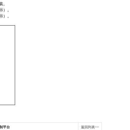
装。
示）。
示）。
；
控制平台
返回列表>>