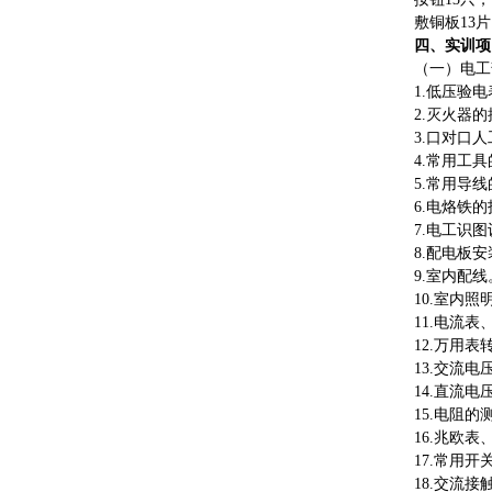
敷铜板13
四、实训项
（一）电工
1.低
2.灭
3.口对口
4.常用
5.常用
6.电烙
7.电
8.配
9.室
10.
11.电
12.万
13.
14.直
15.
16.兆欧
17.常
18.交