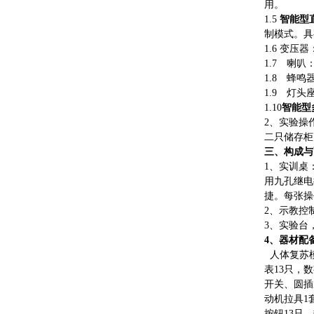
用。
1.5
智能型
制模式。具
1.6 变压器
1.7 喇叭：
1.8 蜂
1.9 灯
1.10
智能型
2、实验操
二只储存柜
三、构成与
1、
实训桌
用九孔继电
捷。每张操
2、示教控
3、实验台
4、器材配
人体复苏模
表13只，
开关、圆插
动机拉具1
按钮13只